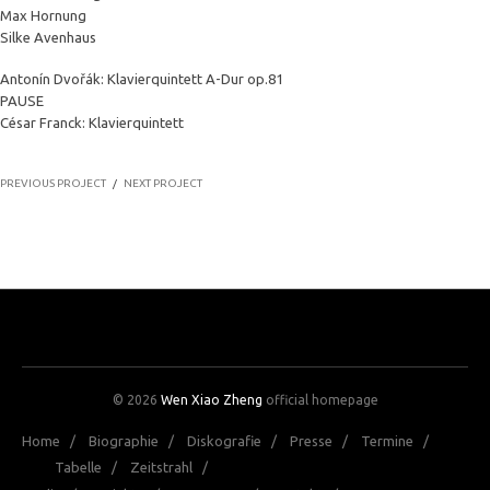
Max Hornung
Silke Avenhaus
Antonín Dvořák: Klavierquintett A-Dur op.81
PAUSE
César Franck: Klavierquintett
PREVIOUS PROJECT
/
NEXT PROJECT
© 2026
Wen Xiao Zheng
official homepage
Home
/
Biographie
/
Diskografie
/
Presse
/
Termine
/
Tabelle
/
Zeitstrahl
/